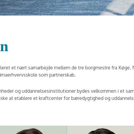
en
tableret et nært samarbejde mellem de tre borgmestre fra Kø
klimaerhvervsskole som partnerskab.
somheder og uddannelsesinstitutioner bydes velkommen i et sa
ke at etablere et kraftcenter for bæredygtighed og uddannels