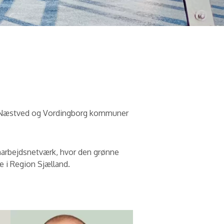
ge, Næstved og Vordingborg kommuner
marbejdsnetværk, hvor den grønne
e i Region Sjælland.