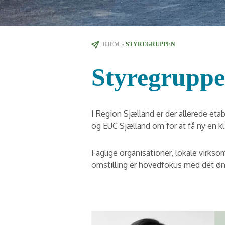
HJEM
»
STYREGRUPPEN
Styregrupp
I Region Sjælland er der allerede e
og EUC Sjælland om for at få ny en 
Faglige organisationer, lokale virk
omstilling er hovedfokus med det øns