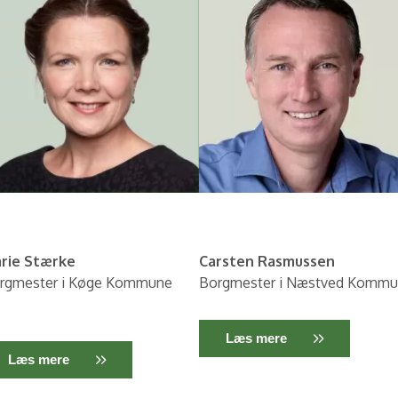
rie Stærke
Carsten Rasmussen
rgmester i Køge Kommune
Borgmester i Næstved Komm
Læs mere
Læs mere