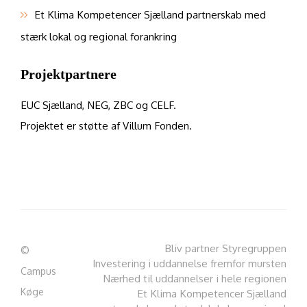
Et Klima Kompetencer Sjælland partnerskab med
stærk lokal og regional forankring
Projektpartnere
EUC Sjælland, NEG, ZBC og CELF.
Projektet er støtte af Villum Fonden.
Bliv partner
Styregruppen
©
Investering i uddannelse fremfor mursten
Campus
Nærhed til uddannelser i hele regionen
Køge
Et Klima Kompetencer Sjælland