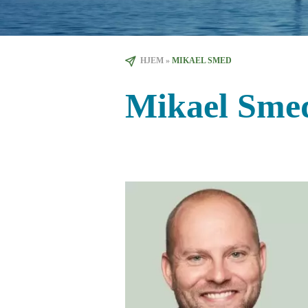
HJEM
»
MIKAEL SMED
Mikael Sme