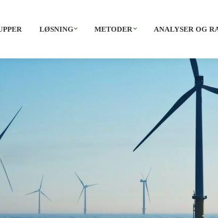
UPPER
LØSNING
METODER
ANALYSER OG R