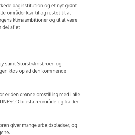
ede daginstitution og et nyt grønt
 områder klar til og rustet til at
gens klimaambitioner og til at være
del af et
by samt Storstrømsbroen og
ringen klos op ad den kommende
r er den grønne omstilling med i alle
e UNESCO biosfæreområde og fra den
doren giver mange arbejdspladser, og
gene.