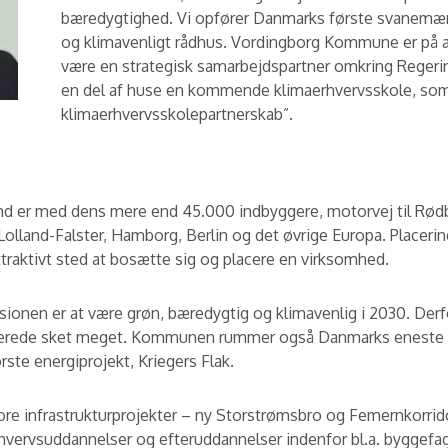
bæredygtighed. Vi opfører Danmarks første svanemærk
og klimavenligt rådhus. Vordingborg Kommune er på alle
være en strategisk samarbejdspartner omkring Regerin
en del af huse en kommende klimaerhvervsskole, som 
klimaerhvervsskolepartnerskab”.
d er med dens mere end 45.000 indbyggere, motorvej til Rød
 Lolland-Falster, Hamborg, Berlin og det øvrige Europa. Place
ttraktivt sted at bosætte sig og placere en virksomhed.
nen er at være grøn, bæredygtig og klimavenlig i 2030. Derfo
 allerede sket meget. Kommunen rummer også Danmarks enest
rste energiprojekt, Kriegers Flak.
tore infrastrukturprojekter – ny Storstrømsbro og Femernkorri
vervsuddannelser og efteruddannelser indenfor bl.a. byggefa