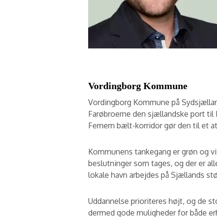
Vordingborg Kommune
Vordingborg Kommune på Sydsjællan
Farøbroerne den sjællandske port til
Femern bælt-korridor gør den til et a
Kommunens tankegang er grøn og visio
beslutninger som tages, og der er
lokale havn arbejdes på Sjællands stø
Uddannelse prioriteres højt, og de s
dermed gode muligheder for både erh