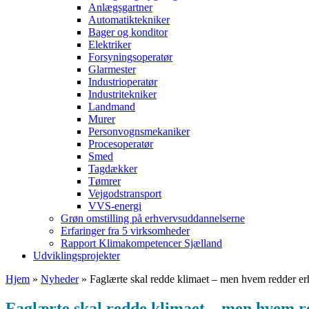
Anlægsgartner
Automatiktekniker
Bager og konditor
Elektriker
Forsyningsoperatør
Glarmester
Industrioperatør
Industritekniker
Landmand
Murer
Personvognsmekaniker
Procesoperatør
Smed
Tagdækker
Tømrer
Vejgodstransport
VVS-energi
Grøn omstilling på erhvervsuddannelserne
Erfaringer fra 5 virksomheder
Rapport Klimakompetencer Sjælland
Udviklingsprojekter
Hjem
»
Nyheder
»
Faglærte skal redde klimaet – men hvem redder e
Faglærte skal redde klimaet – men hvem 