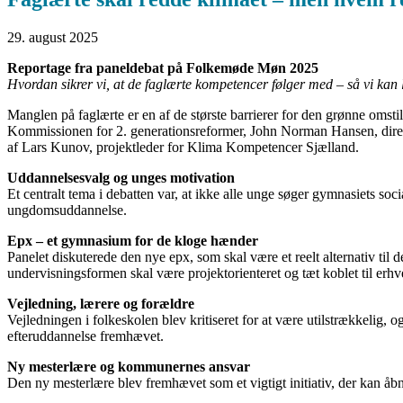
29. august 2025
Reportage fra paneldebat på Folkemøde Møn 2025
Hvordan sikrer vi, at de faglærte kompetencer følger med – så vi kan
Manglen på faglærte er en af de største barrierer for den grønne omsti
Kommissionen for 2. generationsreformer, John Norman Hansen, dire
af Lars Kunov, projektleder for Klima Kompetencer Sjælland.
Uddannelsesvalg og unges motivation
Et centralt tema i debatten var, at ikke alle unge søger gymnasiets soc
ungdomsuddannelse.
Epx – et gymnasium for de kloge hænder
Panelet diskuterede den nye epx, som skal være et reelt alternativ til
undervisningsformen skal være projektorienteret og tæt koblet til erhve
Vejledning, lærere og forældre
Vejledningen i folkeskolen blev kritiseret for at være utilstrækkelig
efteruddannelse fremhævet.
Ny mesterlære og kommunernes ansvar
Den ny mesterlære blev fremhævet som et vigtigt initiativ, der kan åb