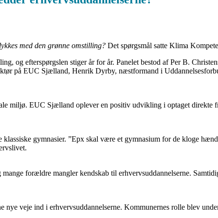
 lykkes med den grønne omstilling?
Det spørgsmål satte Klima Kompeten
lling, og efterspørgslen stiger år for år. Panelet bestod af Per B. Chri
ktør på EUC Sjælland, Henrik Dyrby, næstformand i Uddannelsesforbun
iale miljø. EUC Sjælland oplever en positiv udvikling i optaget direkte 
 de klassiske gymnasier. ”Epx skal være et gymnasium for de kloge hænde
rvslivet.
, og mange forældre mangler kendskab til erhvervsuddannelserne. Samtid
ne nye veje ind i erhvervsuddannelserne. Kommunernes rolle blev underst