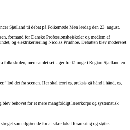
cer Sjælland til debat på Folkemøde Møn lørdag den 23. august.
stensen, formand for Danske Professionshøjskoler og medlem af
det, og elektrikerlærling Nicolas Prudhoe. Debatten blev modereret
fra folkeskolen, men samlet set tager for få unge i Region Sjælland en
r,” lød det fra scenen. Her skal teori og praksis gå hånd i hånd, og
ig blev behovet for et mere mangfoldigt lærerkorps og systematisk
reget som afgørende for at sikre lokal forankring og støtte.