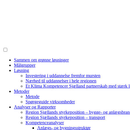
Skip
to
content
Sammen om grønne løsninger
Målgrupper
Løsning
Investering i uddannelse fremfor mursten
Nærhed til uddannelser i hele regionen
Et Klima Kompetencer Sjælland partnerskab med stærk lo
Metoder
Metode
Spørgeguide virksomheder
Analyser og Rapporter
Region Sjællands styrkeposition – bygge- og anlægsbra
Region Sjællands styrkeposition – transport
Kompetenceanalyser
Anlægs- og bygningsstruktør